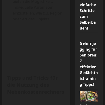
bieten die Möglichkeit,
einfache
individuelle Parameter
Schritte
einzustellen, wie z.B. Region
zum
oder Art des Objekts.
Selberba
uen!
Gehirnjo
gging für
Senioren:
7
effektive
Gedächtn
Tipps und Tricks für
istrainin
die Nutzung des
g-Tipps!
Nebenkostenrechners