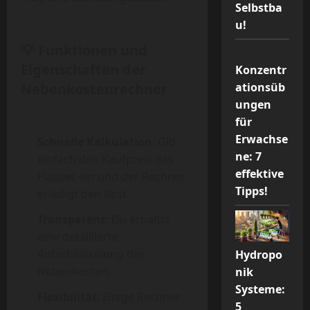
Selbstba
u!
💡 Funktionen und
Eigenschaften der
Konzentr
Nebenkostenrechner
ationsüb
ungen
für
Erwachse
Schnelle Kalkulation
: Gib
ne: 7
einfach den Kaufpreis des
effektive
Hauses ein und der Rechner
Tipps!
erledigt den Rest.
Transparenz
: Du erhältst
eine detaillierte
Aufschlüsselung der
Hydropo
Nebenkosten.
nik
Systeme:
Flexibilität
: Einige Rechner
5