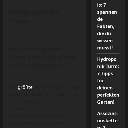
is: 7
Häufig gestellte
spannen
de
Fragen
Fakten,
die du
wissen
musst!
Was ist der größte
Fehler beim Kalkulieren
Hydropo
von Nebenkosten?
nik Turm:
7 Tipps
für
Der
größte
Fehler ist es, nur den
deinen
Kaufpreis im Blick zu haben und
perfekten
die Nebenkosten zu
Garten!
vernachlässigen. Diese können
Assoziati
einen erheblichen Anteil am
onskette
Gesamtbudget ausmachen.
n: 7