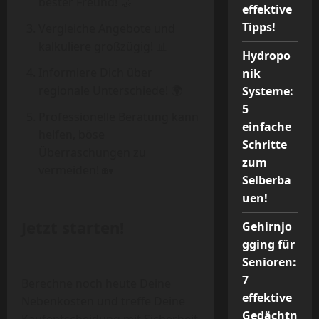
bester Freund! 🤝
effektive
Tipps!
Vergleiche Angebote und
kalkuliere großzügig! 📊
Hydropo
Informiere Dich über
nik
regionale Unterschiede! 🌍
Systeme:
5
Professionelle Beratung kann
einfache
helfen, böse
Schritte
Überraschungen zu
zum
vermeiden! 🏡
Selberba
uen!
Jetzt starten!
Gehirnjo
gging für
Senioren:
7
Berechne noch heute Deine
effektive
Nebenkosten und treffe Deine
Gedächtn