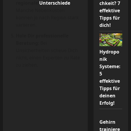
regionale
Unterschiede
:
chkeit? 7
Manche Nebenkosten
effektive
können je nach Region stark
Tipps für
variieren.
dich!
Hole Dir professionelle
Beratung
: Bei
Unsicherheiten scheue Dich
Hydropo
nicht, einen Experten zu Rate
nik
zu ziehen.
Systeme:
5
effektive
Tipps für
deinen
Erfolg!
Gehirn
trainiere