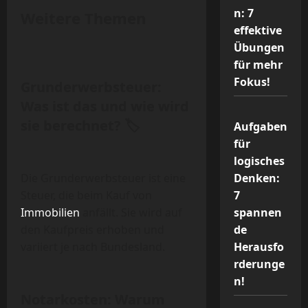
n: 7
Weitere Themen
effektive
Übungen
für mehr
Fokus!
Grunderwerbsteuer:
Was ist das und wie wird
sie berechnet? 🏷️
Aufgaben
für
logisches
Die Grunderwerbsteuer ist eine
Denken:
Steuer, die beim Kauf von
7
Immobilien
anfällt. Sie wird auf
spannen
den Kaufpreis erhoben und
de
variiert je nach Bundesland.
Herausfo
rderunge
n!
Notarkosten: Warum