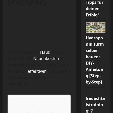
[Rechner]
Tipps für
deinen
Erfolg!
Hydropo
nik Turm
selber
Du möchtest ein
Haus
kaufen,
bauen:
musst du die
Nebenkosten
im
DIY-
Auge behalten! Hier kann Du sie
Anleitun
mit einem
effektiven
Hauskauf-
g [Step-
Nebenkosten-Rechner
by-Step]
kalkulieren!
Gedächtn
istrainin
g: 7