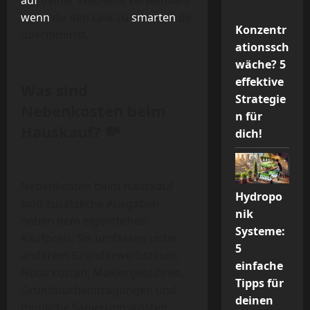
auf
deiner Webseite verwenden,
wenn
du den Link zu
smarten
.de
Konzentr
übernimmst.
ationssch
wäche? 5
effektive
Was sind
Strategie
Nebenkosten beim
n für
Hauskauf? 💸
dich!
Nebenkosten beim Hauskauf
Hydropo
sind zusätzliche Ausgaben
nik
neben dem eigentlichen
Systeme:
Kaufpreis. Sie umfassen unter
5
anderem Grunderwerbsteuer,
einfache
Notarkosten, Maklergebühren,
Tipps für
Grundbucheintragungen und
deinen
mögliche Sanierungskosten.