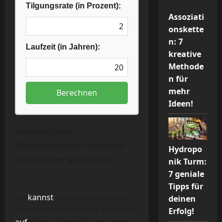
Tilgungsrate (in Prozent):
Assoziati
onskette
n: 7
Laufzeit (in Jahren):
kreative
Methode
n für
mehr
Berechnen
Ideen!
Kostenloser
Nebenkosten-Rechner
Hydropo
auf deiner Webseite
nik Turm:
7 geniale
Tipps für
Du
kannst
unseren Hauskauf-
deinen
Nebenkosten-Rechner kostenlos
Erfolg!