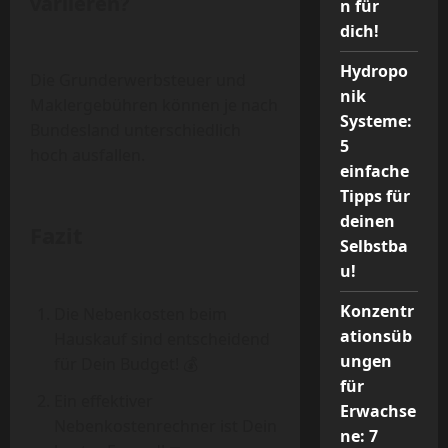
variieren?
n für
dich!
Hydropo
Die Grunderwerbsteuer und
nik
Maklergebühren können je nach
Systeme:
Bundesland unterschiedlich
5
hoch ausfallen.
einfache
Tipps für
deinen
Fazit
Selbstba
u!
Konzentr
Die Nebenkosten beim
ationsüb
Hauskauf sind entscheidend
ungen
für Dein Budget! 💰
für
Ein effektiver
Erwachse
Nebenkostenrechner ist Dein
ne: 7