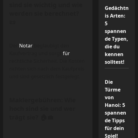
sind sie wichtig und wie
Gedächtn
werden sie berechnet?
is Arten:
📜
5
spannen
de Typen,
Der
Notar
beglaubigt den
die du
Kaufvertrag und sorgt
für
kennen
rechtliche Sicherheit. Die Kosten
solltest!
richten sich nach dem Kaufpreis
und sind gesetzlich festgelegt.
Die
Türme
von
Maklergebühren: Wie
Hanoi: 5
hoch sind sie und wer
spannen
trägt sie? 🏠💼
de Tipps
für dein
Spiel!