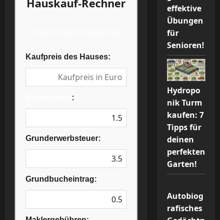
Hauskauf-Rechner
effektive
Übungen
für
powered by trendbetter.de
Senioren!
Kaufpreis des Hauses:
Hydropo
Notarkosten
:
nik Turm
kaufen: 7
Tipps für
deinen
Grunderwerbsteuer:
perfekten
Garten!
Grundbucheintrag:
Autobiog
rafisches
Maklergebühren: