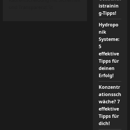
Kaufentscheidung mit Sicherheit
istrainin
und Transparenz! 🚀
g-Tipps!
Hydropo
nik
Systeme:
5
effektive
Tipps für
deinen
Erfolg!
Konzentr
ationssch
wäche? 7
effektive
Tipps für
dich!