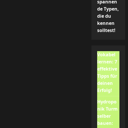
spannen
de Typen,
die du
kennen
solltest!
Vokabel
lernen: 7
effektive
Tipps für
deinen
Erfolg!
Hydropo
nik Turm
selber
bauen: