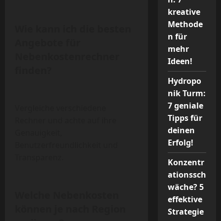
kreative
Methode
Wie kann ich die besten
n für
Angebote für
mehr
Nebenkostenrechner
Ideen!
finden?
Hydropo
nik Turm:
7 geniale
Vergleiche verschiedene
Tipps für
Rechner und achte auf ihre
deinen
Genauigkeit,
Erfolg!
Benutzerfreundlichkeit und
Transparenz.
Konzentr
ationssch
wäche? 5
Welche Nebenkosten
effektive
können je nach Region
Strategie