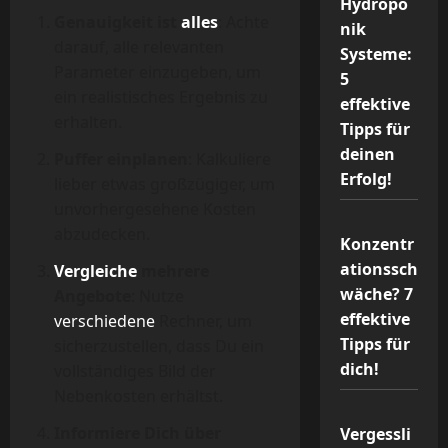
Hydropo
Genauigkeit ist
alles
: Achte
nik
darauf, alle relevanten
Systeme:
Parameter einzugeben, um
5
ein realistisches Ergebnis zu
effektive
erhalten.
Tipps für
deinen
Puffer einplanen
: Kalkuliere
Erfolg!
lieber etwas großzügiger, um
unvorhergesehene Kosten
abzudecken.
Konzentr
ationssch
Vergleiche
mehrere
wäche? 7
Angebote
: Nutze
effektive
verschiedene
Rechner, um
Tipps für
sicherzustellen, dass Du ein
dich!
vollständiges Bild der
Nebenkosten erhältst.
Informiere Dich über
Vergessli