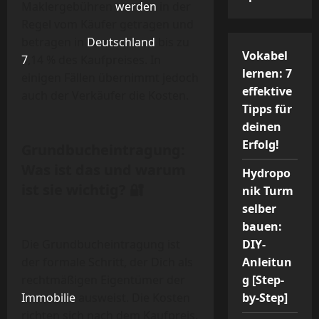
Maklergebühren
werden
in der
Regel vom Käufer getragen und
betragen in
Deutschland
bis zu
Vokabel
7
,14 % des Kaufpreises. In
lernen: 7
einigen Fällen übernimmt jedoch
effektive
auch der Verkäufer die Kosten.
Tipps für
deinen
Erfolg!
Grundbucheintragung:
Was ist das und warum
Hydropo
ist sie wichtig? 🔐
nik Turm
selber
bauen:
Die Grundbucheintragung ist
DIY-
der formale Schritt, der Dich als
Anleitun
rechtmäßigen Eigentümer der
g [Step-
Immobilie
ausweist. Die Kosten
by-Step]
richten sich nach dem Kaufpreis.