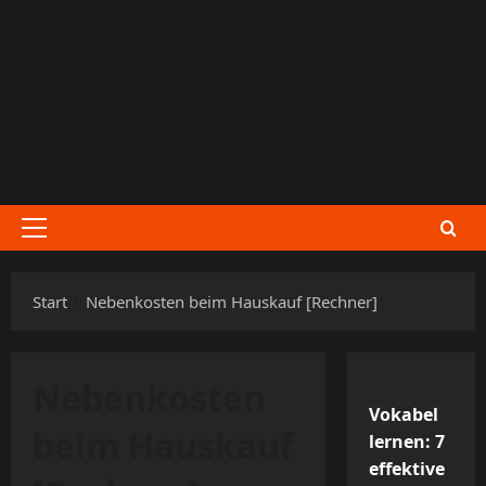
Zum
Inhalt
springen
Primäres
Menü
Start
Nebenkosten beim Hauskauf [Rechner]
Nebenkosten
Vokabel
beim Hauskauf
lernen: 7
effektive