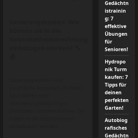
Gedächtn
istrainin
g: 7
Sanierungskosten: Wie
effektive
können sie in die
Übungen
Nebenkostenberechnung
für
einbezogen werden? 🔨
Senioren!
💰
Hydropo
nik Turm
kaufen: 7
Sanierungskosten sind
Tipps für
zusätzliche Ausgaben, die beim
deinen
Kauf älterer oder
perfekten
renovierungsbedürftiger
Garten!
Immobilien anfallen können. Sie
sollten in die Gesamtkosten
Autobiog
einkalkuliert werden.
rafisches
Gedächtn