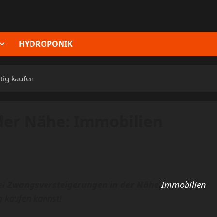
HYDROPONIK
tig kaufen
der Nähe: Immobilien
ei
Zwangsversteigerungen in der Nähe
Immobilien
g kaufen kannst!