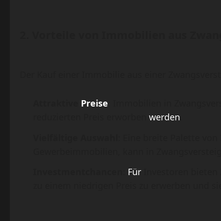
2.
Vorteile von Immobilien aus Zwa
Der Kauf einer Immobilie aus einer Zwangsverst
Attraktive
Preise
: Immobilien in Zwangsver
reduzierten Preis erworben
werden
.
Vielfältige Auswahl
: Eine breite Palette v
Gewerbeimmobilien, kann in Zwangsverstei
Investmentchancen
:
Für
Investoren bieten
zu einem niedrigen Preis zu erwerben und si