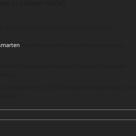
gen in meiner Nähe?
Nähe erfordert einige spezifische Schritte:
smarten
, um aktuelle Zwangsversteigerungen zu
amtliche Bekanntmachungen in lokalen Zeitungen
ichte.
r spezialisieren sich auf Zwangsversteigerungen und
tellen.