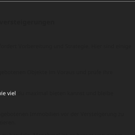
sversteigerungen
ordert Vorbereitung und Strategie. Hier sind einige
gebotenen Objekte im Voraus und prüfe ihre
ie viel
du maximal bieten kannst und bleibe
angebotenen Immobilien vor der Versteigerung zu
zieren.
rzt zu handeln. Manchmal ist es besser, von einem