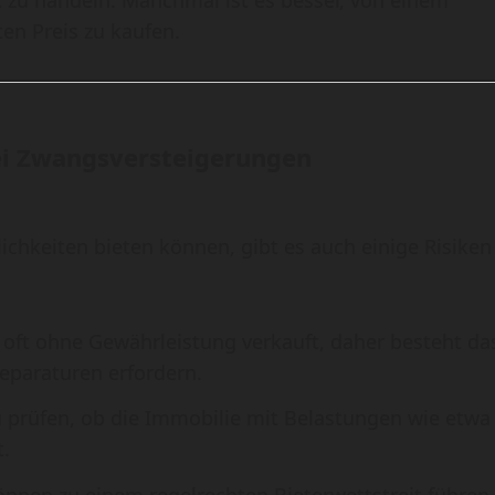
en Preis zu kaufen.
ei Zwangsversteigerungen
chkeiten bieten können, gibt es auch einige Risiken
 oft ohne Gewährleistung verkauft, daher besteht da
Reparaturen erfordern.
zu prüfen, ob die Immobilie mit Belastungen wie etwa
.
nnen zu einem regelrechten Bieterwettstreit führen,