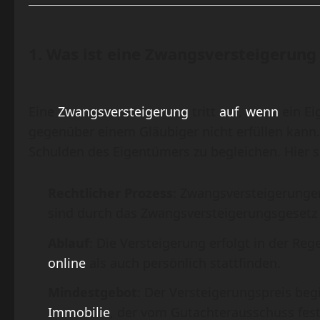
1.
Was ist eine Zwangsversteigerung 
Eine
Zwangsversteigerung
tritt
auf
,
wenn
ein Ei
gegenüber einem Gläubiger nicht erfüllen kann. 
Schulden des Eigentümers zu begleichen. Hier 
Rechtlicher Prozess
: Zwangsversteigerungen
sind durch das Zwangsversteigerungsgesetz 
Ablauf
: Die Versteigerung erfolgt in der Re
online
als auch persönlich stattfinden.
Mindestgebot
: Der Versteigerungspreis beg
Immobilie
, der vom Gutachterausschuss fest