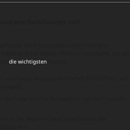
und wie funktioniert sie?
gentümer seine finanziellen Verpflichtungen
Dabei wird das Objekt öffentlich versteigert, um die
sind
die wichtigsten
Punkte:
 unterliegen strengen rechtlichen Vorschriften und
geregelt.
gel durch das örtliche Amtsgericht und kann sowohl
innt in der Regel mit dem Verkehrswert der
gelegt wird.