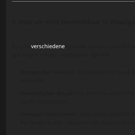
5.
Warum sind Immobilien in Zwangs
Es gibt
verschiedene
Gründe, warum Immobilien 
günstigen Preisen angeboten werden:
Dringender Verkauf
: Die Eigentümer sind o
verkaufen.
Gerichtlicher Druck
: Die Gerichte setzen m
rasch zu verkaufen.
Weniger Konkurrenz
: Viele potenzielle K
Verfahren zurück, wodurch das Bieterfeld klei