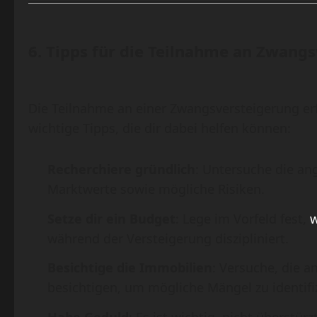
6.
Tipps für die Teilnahme an Zwang
Die Teilnahme an einer Zwangsversteigerung erf
wichtige Tipps, die dir dabei helfen können:
Recherchiere gründlich
: Untersuche die an
Marktwerte sowie mögliche Risiken.
Setze dir ein Budget
: Lege im Vorfeld fest,
w
während der Versteigerung diszipliniert.
Besichtige die Immobilien
: Versuche, die 
besichtigen, um mögliche Mängel zu identifi
Habe Geduld
: Es ist wichtig, nicht überstü