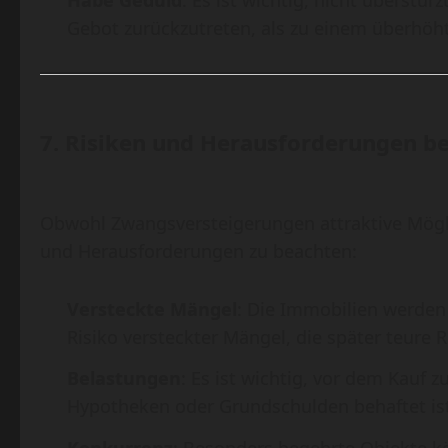
Gebot zurückzutreten, als zu einem überhöht
7.
Risiken und Herausforderungen b
Obwohl Zwangsversteigerungen attraktive Mögli
und Herausforderungen zu beachten:
Versteckte Mängel
: Die Immobilien werden
Risiko versteckter Mängel, die später teure 
Belastungen
: Es ist wichtig, vor dem Kauf 
Hypotheken oder Grundschulden behaftet ist
Konkurrenz
: Besonders begehrte Objekte kö