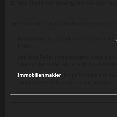
3.
Wie finde ich Zwangsversteigerun
Die Suche nach Zwangsversteigerungen in deiner 
Recherchen
: Nutze Online-Plattformen wie
finden.
Amtliche Bekanntmachungen
: Achte auf 
oder auf den Websites der örtlichen Amtsger
Immobilienmakler
: Einige Immobilienmakle
können potenzielle Angebote zur Verfügung s