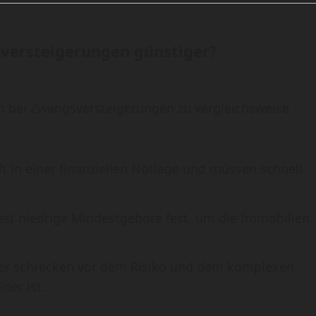
versteigerungen günstiger?
bei Zwangsversteigerungen zu vergleichsweise
ft in einer finanziellen Notlage und müssen schnell
eist niedrige Mindestgebote fest, um die Immobilien
äufer schrecken vor dem Risiko und dem komplexen
ner ist.