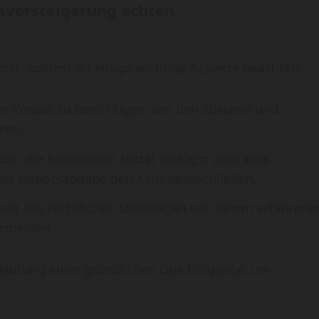
gsversteigerung achten
st, solltest du einige wichtige Aspekte beachten:
im Voraus zu besichtigen, um den Zustand und
ten.
 über die finanziellen Mittel verfügst oder eine
cher Gebotsabgabe den Kauf abzuschließen.
 und alle rechtlichen Unterlagen von einem erfahrene
ermeiden.
eutung einer gründlichen Due Diligence, um