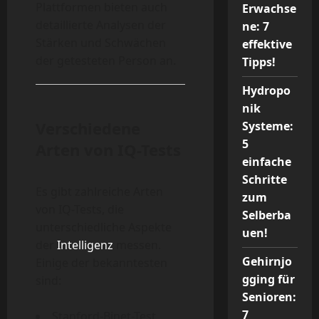
Plattformen bieten auch
Erwachse
detaillierte Analysen der
ne: 7
Stärken und Schwächen
effektive
der getesteten Person an.
Tipps!
Hydropo
nik
Verschiedene
Systeme:
5
Arten von IQ-Tests
einfache
Schritte
Es gibt zahlreiche Arten
zum
von IQ-Tests, die
Selberba
unterschiedliche Aspekte
uen!
der
Intelligenz
messen.
Gehirnjo
Einige der bekanntesten
gging für
sind:
Senioren:
7
Stanford-Binet-Test