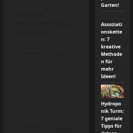
Garten!
Wichtige
Informationen auf
Assoziati
einen Blick
onskette
n: 7
kreative
Kriterium
Details
Methode
n für
Art des
Online IQ-
mehr
Tests
Test
Ideen!
15-30
Dauer
Minuten
Hydropo
Kosten
Kostenlos
nik Turm:
7 geniale
Sofortige
Ergebnisse
Tipps für
Auswertung