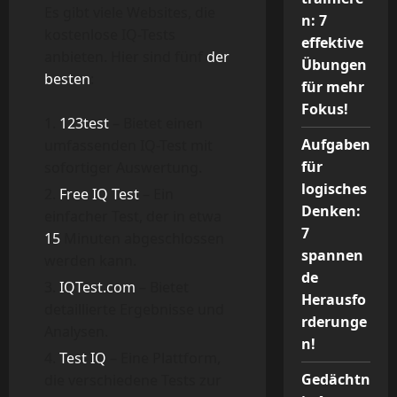
Es gibt viele Websites, die
n: 7
kostenlose IQ-Tests
effektive
anbieten. Hier sind fünf
der
Übungen
besten
:
für mehr
Fokus!
123test
– Bietet einen
Aufgaben
umfassenden IQ-Test mit
für
sofortiger Auswertung.
logisches
Free IQ Test
– Ein
Denken:
einfacher Test, der in etwa
7
15
Minuten abgeschlossen
spannen
werden kann.
de
IQTest.com
– Bietet
Herausfo
detaillierte Ergebnisse und
rderunge
Analysen.
n!
Test IQ
– Eine Plattform,
Gedächtn
die verschiedene Tests zur