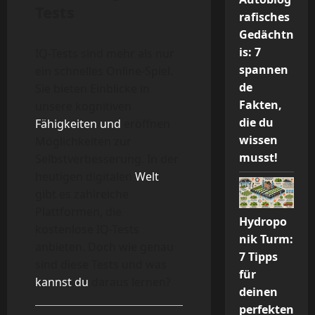
Tests
rafisches
Gedächtn
is: 7
IQ-Tests sind mehr als nur
spannen
ein schnelles Online-Spiel.
de
Sie bieten Einblicke in
Fakten,
unsere kognitiven
die du
Fähigkeiten und
eröffnen
wissen
Möglichkeiten zur
musst!
Selbstverbesserung. In der
heutigen digitalen
Welt
gibt es zahlreiche
Plattformen, die
Hydropo
kostenlose IQ-Tests
nik Turm:
anbieten. Doch wie genau
7 Tipps
sind diese Tests und was
für
kannst du
daraus lernen?
deinen
perfekten