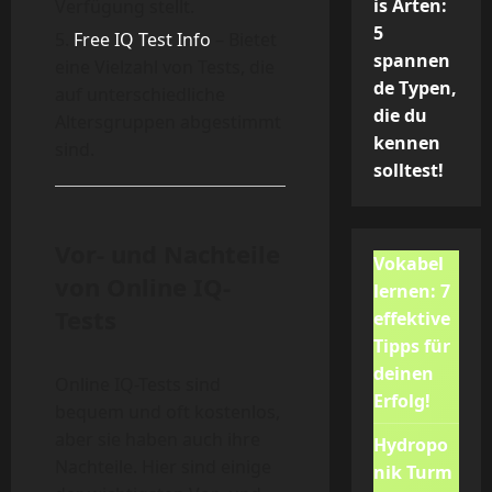
is Arten:
Verfügung stellt.
5
Free IQ Test Info
– Bietet
spannen
eine Vielzahl von Tests, die
de Typen,
auf unterschiedliche
die du
Altersgruppen abgestimmt
kennen
sind.
solltest!
Vor- und Nachteile
Vokabel
von Online IQ-
lernen: 7
Tests
effektive
Tipps für
deinen
Online IQ-Tests sind
Erfolg!
bequem und oft kostenlos,
aber sie haben auch ihre
Hydropo
Nachteile. Hier sind einige
nik Turm