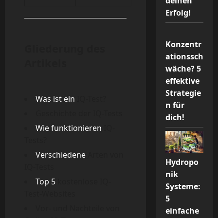
deinen
Erfolg!
Konzentr
Gliederung des
ationssch
Artikels
wäche? 5
effektive
Strategie
Was ist ein
IQ-Test?
n für
Geschichte der IQ-Tests
dich!
Wie funktionieren
IQ-
Tests?
Verschiedene
Arten von
Hydropo
IQ-Tests
nik
Top
5
kostenlose IQ-
Systeme:
Test-Websites
5
Vor- und Nachteile von
einfache