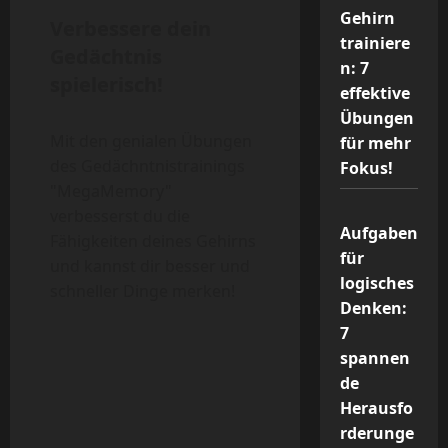
Gehirn
Verbessere dein
trainiere
Gedächtnis
n: 7
spielerisch!
effektive
Übungen
Mit den genialen Übungen
für mehr
des Gedächntnistrainings
Fokus!
"MegaMemory"
verbesserst du die
Aufgaben
Fähigkeiten deines Gehirns
für
und kannst dir besser und
logisches
schneller Dinge merken!
Denken:
7
spannen
de
Herausfo
rderunge