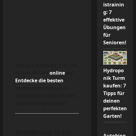
istrainin
g: 7
effektive
Übungen
für
Senioren!
Wie gut schneidest du bei
Hydropo
einem IQ-Test
online
ab?
nik Turm
Entdecke
die besten
kaufen: 7
kostenlosen Optionen
Tipps für
und steigere dein Wissen
deinen
über Intelligenztests!
perfekten
Garten!
Einführung in IQ-
Autobiog