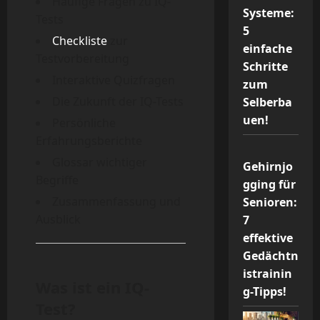
Häufige Fragen zu IQ-
Systeme:
Tests
5
Checkliste
zur
einfache
Testvorbereitung
Schritte
Interaktive Quizfragen
zum
Die Zukunft der IQ-Tests
Selberba
uen!
Persönliche
Erfahrungsberichte
Glossar wichtiger
Gehirnjo
Begriffe
gging für
Zusammenfassung und
Senioren:
Ausblick
7
effektive
Gedächtn
istrainin
Was ist ein IQ-
g-Tipps!
Test?