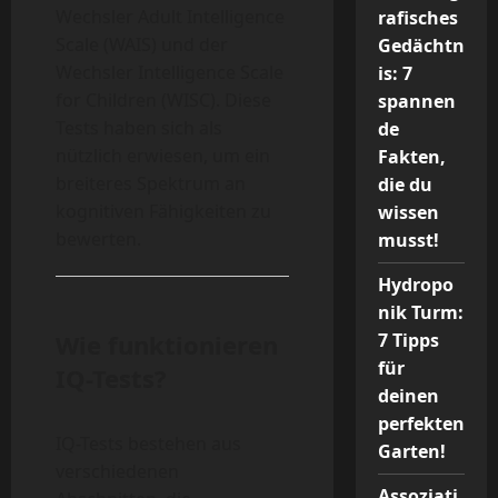
Wechsler Adult Intelligence
rafisches
Scale (WAIS) und der
Gedächtn
Wechsler Intelligence Scale
is: 7
for Children (WISC). Diese
spannen
Tests haben sich als
de
nützlich erwiesen, um ein
Fakten,
breiteres Spektrum an
die du
kognitiven Fähigkeiten zu
wissen
bewerten.
musst!
Hydropo
nik Turm:
7 Tipps
Wie funktionieren
für
IQ-Tests?
deinen
perfekten
IQ-Tests bestehen aus
Garten!
verschiedenen
Assoziati