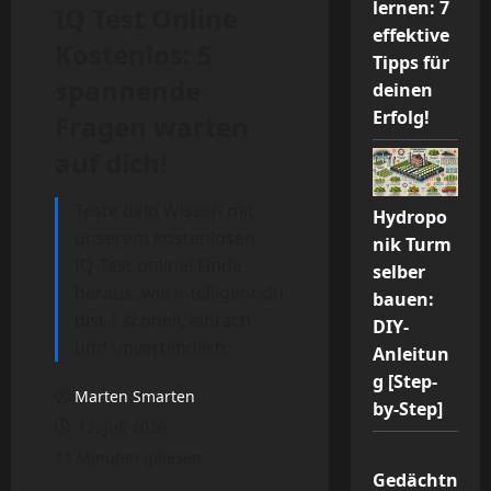
lernen: 7
IQ Test Online
effektive
Kostenlos: 5
Tipps für
spannende
deinen
Erfolg!
Fragen warten
auf dich!
Teste dein Wissen mit
Hydropo
unserem kostenlosen
nik Turm
IQ-Test online! Finde
selber
heraus, wie intelligent du
bauen:
bist – schnell, einfach
DIY-
und unverbindlich.
Anleitun
g [Step-
Marten Smarten
by-Step]
12. Juli 2026
11 Minuten gelesen
Gedächtn