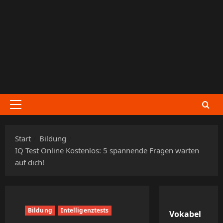
Zum
Inhalt
springen
Primäres
Menü
Start
Bildung
IQ Test Online Kostenlos: 5 spannende Fragen warten
auf dich!
Bildung
Intelligenztests
Vokabel