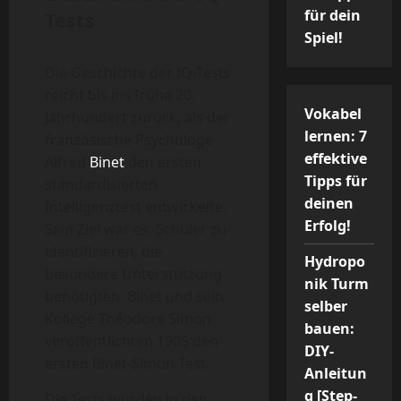
für dein
Tests
Spiel!
Die Geschichte der IQ-Tests
reicht bis ins frühe 20.
Vokabel
Jahrhundert zurück, als der
lernen: 7
französische Psychologe
effektive
Alfred
Binet
den ersten
Tipps für
standardisierten
deinen
Intelligenztest entwickelte.
Erfolg!
Sein Ziel war es, Schüler zu
identifizieren, die
Hydropo
besondere Unterstützung
nik Turm
benötigten. Binet und sein
selber
Kollege Théodore Simon
bauen:
veröffentlichten 1905 den
DIY-
ersten Binet-Simon-Test.
Anleitun
g [Step-
Die Tests wurden in den